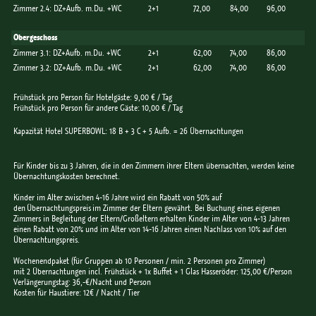
Zimmer 2.4: DZ+Aufb. m.Du. +WC
2+1
72,00
84,00
96,00
Obergeschoss
Zimmer 3.1: DZ+Aufb. m.Du. +WC
2+1
62,00
74,00
86,00
Zimmer 3.2: DZ+Aufb. m.Du. +WC
2+1
62,00
74,00
86,00
Frühstück pro Person für Hotelgäste: 9,00 € / Tag
Frühstück pro Person für andere Gäste: 10,00 € / Tag
Kapazität Hotel SUPERBOWL: 18 B + 3 C + 5 Aufb. = 26 Übernachtungen
Für Kinder bis zu 3 Jahren, die in den Zimmern ihrer Eltern übernachten, werden keine
Übernachtungskosten berechnet.
Kinder im Alter zwischen 4-16 Jahre wird ein Rabatt von 50% auf
den Übernachtungspreis im Zimmer der Eltern gewährt. Bei Buchung eines eigenen
Zimmers in Begleitung der Eltern/Großeltern erhalten Kinder im Alter von 4-13 Jahren
einen Rabatt von 20% und im Alter von 14-16 Jahren einen Nachlass von 10% auf den
Übernachtungspreis.
Wochenendpaket (für Gruppen ab 10 Personen / min. 2 Personen pro Zimmer)
mit 2 Übernachtungen incl. Frühstück + 1x Buffet + 1 Glas Hasseröder: 125,00 €/Person
Verlängerungstag: 36,-€/Nacht und Person
Kosten für Haustiere: 12€ / Nacht / Tier