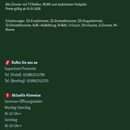
Alle Zimmer mit TV,Telefon; WLAN und kostenlosen Parkplatz
Preise gültig ab 01.01.2026
Erläuterungen: EZ=Einzelzimmer, ZZ=Zweibettzimmer, DZ=Doppelzimmer,
TZ=Dreibettzimmer, Aufb.=Aufbettung, B=Bett, C=Couch, DU=Dusche, Z=Zimmer, W=
Wanne
Rufen Sie uns an
Superbowl Premnitz
Tel. (Hotel):
03386/2122780
Tel. (Bowling):
03386/2122770
Aktuelle Hinweise
Sommer-Öffnungszeiten
Montag-Samstag
16-22 Uhr*
Sonntag
16-20 Uhr*