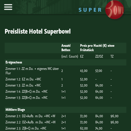
Jump to Navigation
Preisliste Hotel Superbowl
Anzahl
Preis pro Nacht (€) ohne
Betten
Frühstück
(incl. Couch)
EZ
ZZ/DZ
TZ
Erdgeschoss
Zimmer 1.1: ZZ m.Du. + eigenes WC über
2
45,00
57,00
-
Flur
Zimmer 1.2: EZ m.Du. +WC
1
52,00
-
-
Zimmer 1.3: ZZ m.Du. +WC
2
52,00
64,00
-
Zimmer 1.4: ZZ(B+C) m.Du. +WC
1+1
52,00
64,00
-
Zimmer 1.5: ZZ(B+C) m.Du. +WC
1+1
52,00
64,00
-
Mittlere Etage
Zimmer 2.1: DZ+Aufb. m.Du. +WC +W
2+1
72,00
84,00
96,00
Zimmer 2.2: DZ+Aufb. m.Du. +WC +W
2+1
72,00
84,00
96,00
Zimmer 2.3: Z(B+C) m.Du. +WC
1+1
62,00
74,00
-